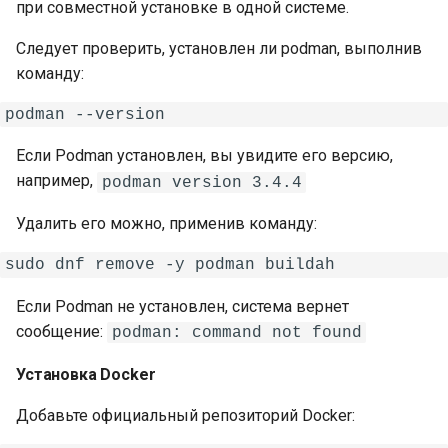
сертификатов в Октопус
Группы
при совместной установке в одной системе.
Yandex Cloud
ECP VeiL
Следует проверить, установлен ли podman, выполнив
Настройка системного
Планирование
команду:
времени и NTP-
Yandex Cloud
синхронизации
Шаблоны
VK Cloud
Управление
Конфигурации планов
Если Podman установлен, вы увидите его версию,
пользователями
Zabbix
например,
podman version 3.4.4
(Keycloak)
Уведомления
Удалить его можно, применив команду:
Стоимость ресурсов
Центр подписок
Если Podman не установлен, система вернет
сообщение:
podman: command not found
Основные команды и
контроль за работой
Установка Docker
системы
Добавьте официальный репозиторий Docker: