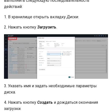
выполнить следующую последовательность
Группы
действий:
ECP VeiL
Планирование
1. В хранилище открыть вкладку
Диски
.
Yandex Cloud
Шаблоны
2. Нажать кнопку
Загрузить
.
VK Cloud
Конфигурации планов
Zabbix
Уведомления
Стоимость ресурсов
Центр подписок
3. Указать имя и задать необходимые параметры
Основные команды и
диска.
контроль за работой
системы
4. Нажать кнопку
Создать
и дождаться окончания
загрузки.