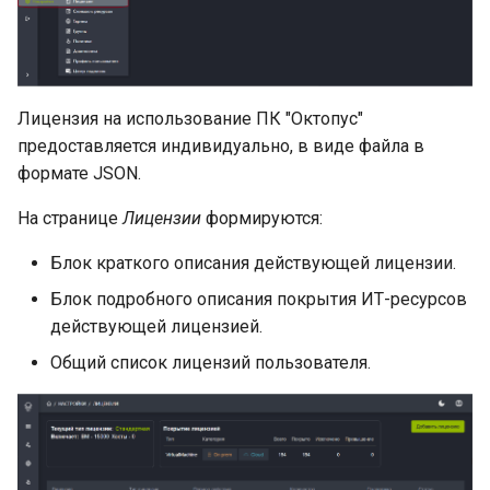
Группы
Yandex Cloud
ECP VeiL
Планирование
Yandex Cloud
Шаблоны
Лицензия на использование ПК "Октопус"
VK Cloud
предоставляется индивидуально, в виде файла в
Конфигурации планов
формате JSON.
Zabbix
На странице
Лицензии
формируются:
Уведомления
Блок краткого описания действующей лицензии.
Стоимость ресурсов
Блок подробного описания покрытия ИТ-ресурсов
действующей лицензией.
Центр подписок
Общий список лицензий пользователя.
Основные команды и
контроль за работой
системы