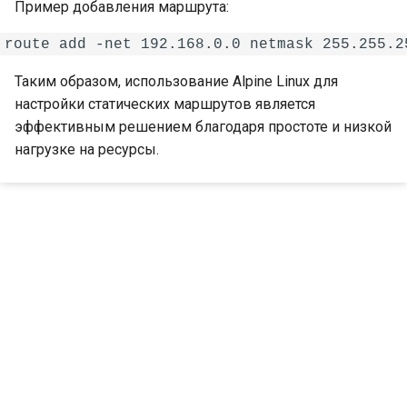
Группы
Пример добавления маршрута:
Yandex Cloud
ECP VeiL
Планирование
Yandex Cloud
Таким образом, использование Alpine Linux для
Шаблоны
настройки статических маршрутов является
VK Cloud
эффективным решением благодаря простоте и низкой
Конфигурации планов
нагрузке на ресурсы.
Zabbix
Уведомления
Стоимость ресурсов
Центр подписок
Основные команды и
контроль за работой
системы