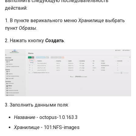
выполнить следующую последовательность
Группы
действий:
ECP VeiL
Планирование
1. В пункте верикального меню
Хранилище
выбрать
Yandex Cloud
пункт
Образы
.
Шаблоны
VK Cloud
2. Нажать кнопку
Создать
.
Конфигурации планов
Zabbix
Уведомления
Стоимость ресурсов
Центр подписок
3. Заполнить данными поля:
Основные команды и
контроль за работой
Название
- octopus-1.0.163.3
системы
Хранилище
- 101:NFS-images