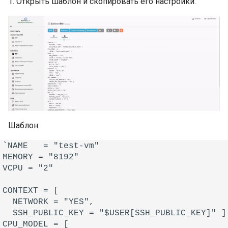
1. Открыть шаблон и скопировать его настройки.
Шаблон:
`NAME   = "test-vm"

MEMORY = "8192"

VCPU = "2"

CONTEXT = [

  NETWORK = "YES",

  SSH_PUBLIC_KEY = "$USER[SSH_PUBLIC_KEY]" ]

CPU_MODEL = [
