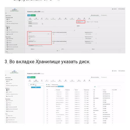
3. Во вкладке
Хранилище
указать диск.