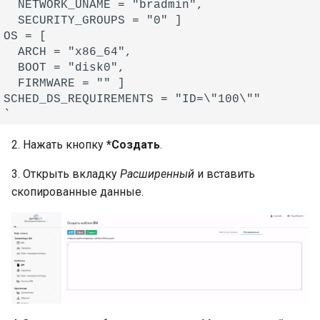
  NETWORK_UNAME = "bradmin",

  SECURITY_GROUPS = "0" ]

OS = [

  ARCH = "x86_64",

  BOOT = "disk0",

  FIRMWARE = "" ]

SCHED_DS_REQUIREMENTS = "ID=\"100\""

2. Нажать кнопку
*Создать
.
3. Открыть вкладку
Расширенный
и вставить
скопированные данные.