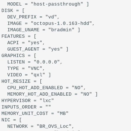
  MODEL = "host-passthrough" ]

DISK = [

  DEV_PREFIX = "vd",

  IMAGE = "octopus-1.0.163-hdd",

  IMAGE_UNAME = "bradmin" ]

FEATURES = [

  ACPI = "yes",

  GUEST_AGENT = "yes" ]

GRAPHICS = [

  LISTEN = "0.0.0.0",

  TYPE = "VNC",

  VIDEO = "qxl" ]

HOT_RESIZE = [

  CPU_HOT_ADD_ENABLED = "NO",

  MEMORY_HOT_ADD_ENABLED = "NO" ]

HYPERVISOR = "lxc"

INPUTS_ORDER = ""

MEMORY_UNIT_COST = "MB"

NIC = [

  NETWORK = "BR_OVS_Loc",
