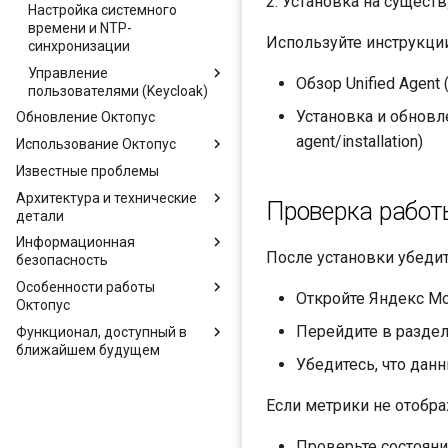
2. Установка на сущес
Настройка системного
Настройки мониторинга
времени и NTP-
Zabbix Октопус
Используйте инструкции
синхронизации
Управление
Обзор Unified Agent 
пользователями (Keycloak)
Установка и обновлен
Обновление Октопус
Импорт пользователей из
AD
agent/installation)
Использование Октопус
Создание локальных
Известные проблемы
Главная страница
пользователей
Архитектура и технические
Граф
Проверка работ
Смена пароля в Keycloak
детали
Таргеты
Информационная
Диаграмма системной
Сбор исторических данных
После установки убедит
безопасность
архитектуры
(Historical Discovery)
Особенности работы
Жизненный цикл
Основные положения
Политики
Откройте Яндекс Мо
Октопус
компонентов
Поиск
Перейдите в раздел
Функционал, доступный в
Типы объектов и их
Фрагментация ресурсов
Группы
ближайшем будущем
настройки
Huge VM
Убедитесь, что дан
Планирование
Планы
Поведение системы при
Шаблоны
потере связи с таргетом
Связанные рекомендации
Если метрики не отобр
Конфигурации планов
Обновленный дизайн
Проверьте состояни