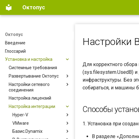
Октопус
Октопус
Настройки В
Введение
Глоссарий
Установка и настройка
Для корректного сбора
Системные требования
(sys.filesystem.UsedB)
Развертывание Октопус
инфраструктуры. Без эт
Настройки сетевого
Базис.Dynamix
собираться, и машины б
соединения
VMware
Настройка лицензий
Схема сетевого
Hyper-V
соединения
Настройка интеграции
Способы установ
Р-Виртуализация
Настройки сетевого
Hyper-V
zVirt
соединения
VMware
Добавление таргета
1. Установка при созда
ПК СВ Брест
Настройка маршрутов в
Hyper-V
Базис.Dynamix
Добавление таргета
развернутом Октопус
ECP VeiL
В разделе «Дополни
Конфигурация Hyper-V
VMware