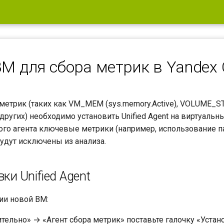
М для сбора метрик в Yandex 
 метрик (таких как VM_MEM (sys.memory.Active), VOLUME
 и других) необходимо установить Unified Agent на виртуа
ого агента ключевые метрики (например, использование па
удут исключены из анализа.
ки Unified Agent
нии новой ВМ:
тельно» → «Агент сбора метрик» поставьте галочку «Устано