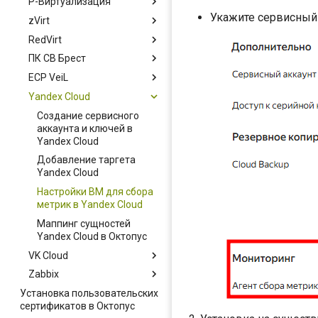
Р-Виртуализация
Добавление таргета
Настройка доступа через
Yandex Cloud
хоста
Минимальный набор прав
Базис.Dynamix
Proxy-сервер с
Укажите сервисный
zVirt
Добавление таргета Р-
для сбора информации
авторизацией
Basis Dynamix.
Виртуализация
RedVirt
Добавление таргета zVirt
Минимальный набор прав
Особенности CPU
ПК СВ Брест
Добавление таргета
для выполнения
переподписки
RedVirt
рекомендаций
ECP VeiL
Добавление нового
Маппинг сущностей Basis
пользователя в систему
Dynamix в Октопус
Yandex Cloud
Добавление таргета ECP
Астра-Брест для
VeiL
Создание сервисного
последующего
аккаунта и ключей в
добавления таргета в
Yandex Cloud
Октопус
Добавление таргета
Добавление таргета ПК
Yandex Cloud
СВ Брест
Настройки ВМ для сбора
метрик в Yandex Cloud
Маппинг сущностей
Yandex Cloud в Октопус
VK Cloud
Zabbix
Добавление таргета VK
Cloud
Установка пользовательских
Добавление таргета
сертификатов в Октопус
Zabbix