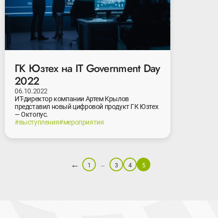
ГК Юзтех на IT Government Day
2022
06.10.2022
ИТ-директор компании Артем Крылов
представил новый цифровой продукт ГК Юзтех
— Октопус.
#выступления
#мероприятия
←
…
1
3
4
5