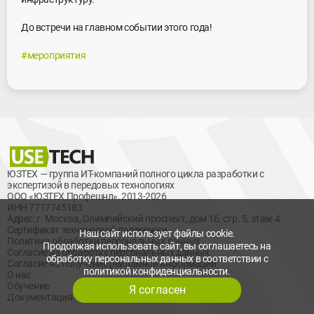
До встречи на главном событии этого года!
#мероприятия
ЮЗТЕХ — группа ИТ-компаний полного цикла разработки с
экспертизой в передовых технологиях
ООО «ЮЗТЕХ Профешнл», 2013-2026
ИНН 7717745183
Адрес: г. Москва, Олимпийский проспект, дом 16, стр. 5, этаж 4
Сертификат технической поддержки
Наш сайт использует файлы cookie.
Политика обработки персональных данных
Продолжая использовать сайт, вы соглашаетесь на
Согласие на обработку персональных данных
обработку персональных данных в соответствии с
Согласие на получение рекламной информации
политикой конфиденциальности.
О нас
Обучение
Я согласен
Документация