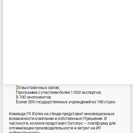
ГК Юзтех с решением Октопус на
GITEX Global 2024 в Дубае
01.10.2024
С 14 по 18 октября пройдет GITEX Global — крупнейшая в мире
выставка технологий, эпицентр технологических гигантов и
творческих стартапов со всего мира.
Участников ждёт:
20 выставочных залов;
Программа с участием более 1 000 экспертов;
6 700 экспонентов;
Более 200 государственных учреждений из 180 стран.
Команда ГК Юзтех на стенде представит инновационные
возможности компании и собственные IT-решения. В
частности, коллеги представят Октопус — платформу для
оптимизации производительности и затрат на ИТ-
инфраструктуру.