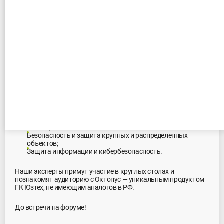
Встречаемся на форуме
«Технологии и безопасность»
10.02.2025
С 11 по 13 февраля будем рады увидеться с вами на ТБ
Форуме. Мы посетим все три направления мероприятия:
Цифровая трансформация предприятий и органов
власти;
Безопасность и защита крупных и распределенных
объектов;
Защита информации и кибербезопасность.
Наши эксперты примут участие в круглых столах и
познакомят аудиторию с Октопус — уникальным продуктом
ГК Юзтех, не имеющим аналогов в РФ.
До встречи на форуме!