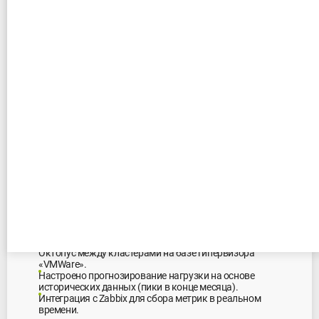
Установка Октопус в финтех
Проблемы:
Высокие требования к стабильности работы ЦОД из-за
критичности транзакций.
Пиковые нагрузки в часы обработки платежей и
отчетности, приводящие к простоям.
Зависимость от зарубежных гипервизоров, требующая
импортозамещения.
Сделано:
Внедрена автоматическая балансировка ресурсов
Октопус между кластерами на базе гипервизора
«VMWare».
Настроено прогнозирование нагрузки на основе
исторических данных (пики в конце месяца).
Интеграция с Zabbix для сбора метрик в реальном
времени.