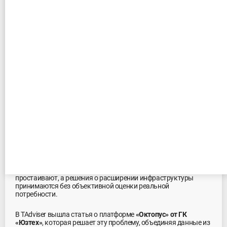
Управляемая инфраструктура с
«Октопус»: статья на TAdviser
29.06.2026
ИТ-инфраструктура становится всё более сложной: компании
одновременно используют несколько платформ
виртуализации, частные и публичные облака, а также
решения разных вендоров. При этом инструменты
управления, как правило, показывают состояние только
отдельных платформ, не предоставляя единой картины
использования ресурсов.
Из-за отсутствия централизованного управления одни
серверы оказываются перегруженными, другие —
простаивают, а решения о расширении инфраструктуры
принимаются без объективной оценки реальной
потребности.
В TAdviser вышла статья о платформе
«Октопус» от ГК
«Юзтех»
, которая решает эту проблему, объединяя данные из