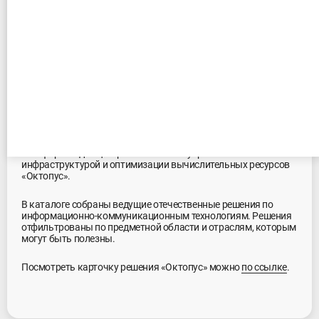
Октопус в каталоге решений
Global CIO
29.05.2026
Профессиональное сообщество лидеров цифровой
трансформации Global CIO дополнило каталог решений
платформой для централизованного управления ИТ-
инфраструктурой и оптимизации вычислительных ресурсов
«Октопус».
В каталоге собраны ведущие отечественные решения по
информационно-коммуникационным технологиям. Решения
отфильтрованы по предметной области и отраслям, которым
могут быть полезны.
Посмотреть карточку решения «Октопус» можно
по ссылке
.