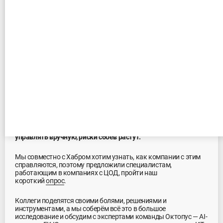
Исследование Октопус и Хабра
05.08.2025
— Нагрузка растёт неравномерно!
— Сбой! Повторяю: сбой!
— Нужно больше ресурсов!
Звучит как сцена из фильма-катастрофы, но для компаний с
большим количеством хостов это могут быть обычные
рабочие будни.
Когда инфраструктурой становится тяжело
управлять вручную, риски сбоев растут.
Мы совместно с Хабром хотим узнать, как компании с этим
справляются, поэтому предложили специалистам,
работающим в компаниях с ЦОД, пройти наш
короткий
опрос
.
Коллеги поделятся своими болями, решениями и
инструментами, а мы соберём всё это в большое
исследование и обсудим с экспертами команды Октопус — AI-