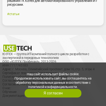
решения ГК Юзтех для автоматизированного управления ИТ-
ресурсами.
#статьи
ЮЗТЕХ — группа ИТ-компаний полного цикла разработки с
экспертизой в передовых технологиях
ООО «ЮЗТЕХ Профешнл», 2013-2026
ИНН 7717745183
Адрес: г. Москва, Олимпийский проспект, дом 16, стр. 5, этаж 4
Сертификат технической поддержки
Наш сайт использует файлы cookie.
Политика обработки персональных данных
Продолжая использовать сайт, вы соглашаетесь на
Согласие на обработку персональных данных
обработку персональных данных в соответствии с
Согласие на получение рекламной информации
политикой конфиденциальности.
О нас
Обучение
Я согласен
Документация